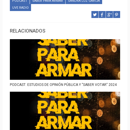
PODCAST
SABER PARA ARMAR
SANDRA LUZ GARCÍA
UVE RADIO
RELACIONADOS
PODCAST: ESTUDIOS DE OPINIÓN PÚBLICA Y "SABER VOTAR" 2024