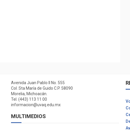
R
Avenida Juan Pablo II No. 555
Col. Sta María de Guido C.P. 58090
Morelia, Michoacán.
Tel. (443) 113 11 00
Vo
informacion@uvaq.edu.mx
C
Ce
MULTIMEDIOS
De
Av