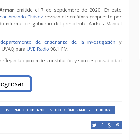
 Armar
emitido el 7 de septiembre de 2020. En este
ésar Amando Chávez
revisan el semáforo propuesto por
o informe de gobierno del presidente Andrés Manuel
l
departamento de enseñanza de la investigación
y
a UVAQ para
UVE Radio
98.1 FM.
flejan la opinión de la institución y son responsabilidad
L
INFORME DE GOBIERNO
MÉXICO ¿CÓMO VAMOS?
PODCAST