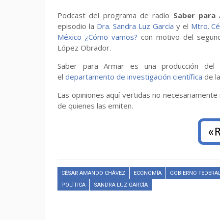
Podcast del programa de radio
Saber para
episodio la
Dra. Sandra Luz García
y el
Mtro. C
México ¿Cómo vamos?
con motivo del segund
López Obrador.
Saber para Armar es una producción de
el
departamento de investigación científica
de l
Las opiniones aquí vertidas no necesariamente re
de quienes las emiten.
CÉSAR AMANDO CHÁVEZ
ECONOMÍA
GOBIERNO FEDERA
POLÍTICA
SANDRA LUZ GARCÍA