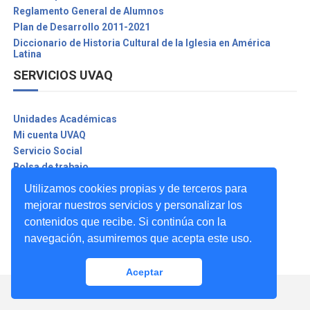
Reglamento General de Alumnos
Plan de Desarrollo 2011-2021
Diccionario de Historia Cultural de la Iglesia en América
Latina
SERVICIOS UVAQ
Unidades Académicas
Mi cuenta UVAQ
Servicio Social
Bolsa de trabajo
Biblioteca Digital
Utilizamos cookies propias y de terceros para
Seguro contra accidentes
mejorar nuestros servicios y personalizar los
Asuntos Internacionales
contenidos que recibe. Si continúa con la
Exa-UVAQ
navegación, asumiremos que acepta este uso.
Promociones UVAQ
Aceptar
CREATED BY
THEMEXPOSE
&
FREE DESIGN RESOURCE